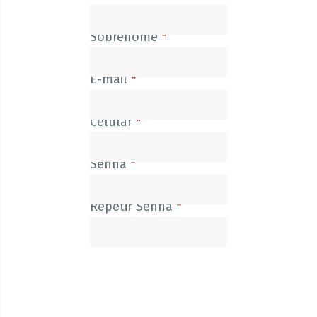
Sobrenome
*
E-mail
*
Celular
*
Senha
*
Repetir Senha
*