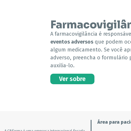
Farmacovigilâ
A farmacovigilância é responsáve
eventos adversos
que podem oco
algum medicamento. Se você apr
adverso, preencha o formulário
auxilia-lo.
Ver sobre
Área para paci
A CBfarma é uma empresa internacional focada