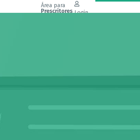
Área para
Prescritores
Login