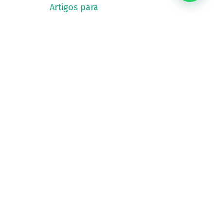
Artigos para
profissionais da saúde
Estudos Clínicos
Fitocanabinoides
Guia da Cannabis
Medicinal
Tratamentos com
Cannabis