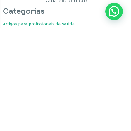
Nada encontrado
Categorias
???? Precisa de ajuda?
Artigos para profissionais da saúde
Estudos Clínicos
Fitocanabinoides
Guia da Cannabis Medicinal
Tratamentos com Cannabis
A CBfarma é uma empresa internacional focada no