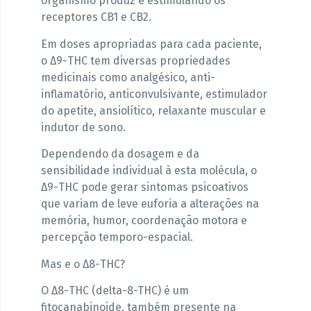
organismo produz e estimulando os
receptores CB1 e CB2.
Em doses apropriadas para cada paciente,
o Δ9-THC tem diversas propriedades
medicinais como analgésico, anti-
inflamatório, anticonvulsivante, estimulador
do apetite, ansiolítico, relaxante muscular e
indutor de sono.
Dependendo da dosagem e da
sensibilidade individual à esta molécula, o
Δ9-THC pode gerar sintomas psicoativos
que variam de leve euforia a alterações na
memória, humor, coordenação motora e
percepção temporo-espacial.
Mas e o Δ8-THC?
O Δ8-THC (delta-8-THC) é um
fitocanabinoide, também presente na