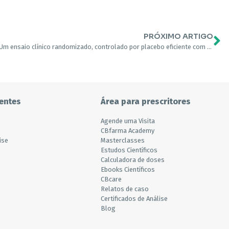
PRÓXIMO ARTIGO
Um ensaio clínico randomizado, controlado por placebo eficiente com o inibidor irreversível de ácido graxo amida hidrolase-1 PF-04457845, que modula os endocanabinóides, mas falha em induzir analgesia eficaz em pacientes com dor devido à osteoartrite do joelho
entes
Área para prescritores
Agende uma Visita
CBfarma Academy
ise
Masterclasses
Estudos Científicos
Calculadora de doses
Ebooks Científicos
CBcare
Relatos de caso
Certificados de Análise
Blog