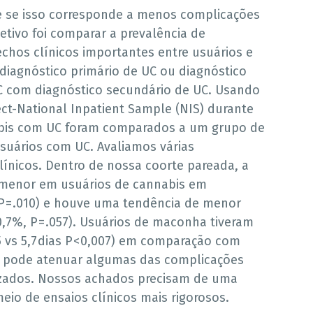
be se isso corresponde a menos complicações
etivo foi comparar a prevalência de
chos clínicos importantes entre usuários e
diagnóstico primário de UC ou diagnóstico
C com diagnóstico secundário de UC. Usando
ect-National Inpatient Sample (NIS) durante
abis com UC foram comparados a um grupo de
uários com UC. Avaliamos várias
línicos. Dentro de nossa coorte pareada, a
oi menor em usuários de cannabis em
P = .010) e houve uma tendência de menor
0,7%, P = .057). Usuários de maconha tiveram
vs 5,7 dias P < 0,007) em comparação com
s pode atenuar algumas das complicações
lizados. Nossos achados precisam de uma
io de ensaios clínicos mais rigorosos.