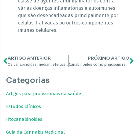
classe de agentes antiinflamatórios contra
várias doenças inflamatórias e autoimunes
que são desencadeadas principalmente por
células T ativadas ou outros componentes
imunes celulares.
ARTIGO ANTERIOR
PRÓXIMO ARTIGO
Os canabinóides mediam efeitos opostos na permeabilidade intestinal induzida por inflamação
Canabinoides como principais reguladores da sinalização do inflamassoma: uma perspectiva atual
Categorias
Artigos para profissionais da saúde
Estudos Clínicos
Fitocanabinoides
Guia da Cannabis Medicinal