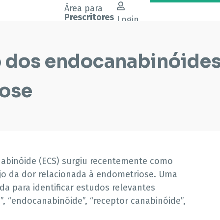
Área para
Prescritores
Login
co dos endocanabinóide
iose
nabinóide (ECS) surgiu recentemente como
jo da dor relacionada à endometriose. Uma
ada para identificar estudos relevantes
 “endocanabinóide”, “receptor canabinóide”,