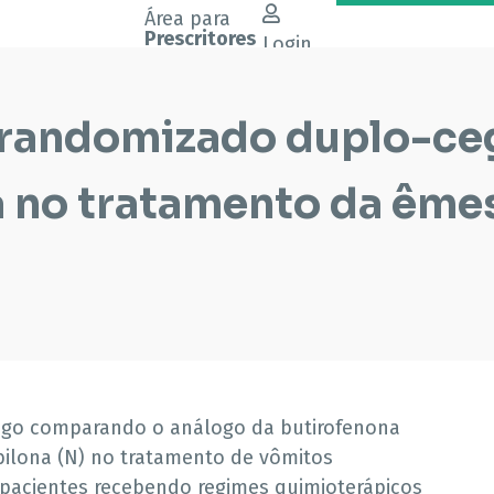
Área para
Prescritores
Login
 randomizado duplo-ceg
 no tratamento da êmes
ego comparando o análogo da butirofenona
bilona (N) no tratamento de vômitos
8 pacientes recebendo regimes quimioterápicos