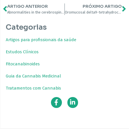
ARTIGO ANTERIOR
PRÓXIMO ARTIGO
Abnormalities in the cerebrospinal fluid levels of endocannabinoids in multiple sclerosis
Oromucosal delta9-tetrahydrocannabinol/cannabidiol for neuropathic pain associated with multiple sclerosis: an uncontrolled, open-label, 2-year extension trial
Categorias
Artigos para profissionais da saúde
Estudos Clínicos
Fitocanabinoides
Guia da Cannabis Medicinal
Tratamentos com Cannabis