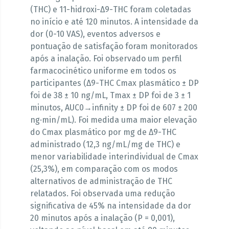
(THC) e 11-hidroxi-Δ9-THC foram coletadas
no início e até 120 minutos. A intensidade da
dor (0-10 VAS), eventos adversos e
pontuação de satisfação foram monitorados
após a inalação. Foi observado um perfil
farmacocinético uniforme em todos os
participantes (Δ9-THC Cmax plasmático ± DP
foi de 38 ± 10 ng/mL, Tmax ± DP foi de 3 ± 1
minutos, AUC0→infinity ± DP foi de 607 ± 200
ng·min/mL). Foi medida uma maior elevação
do Cmax plasmático por mg de Δ9-THC
administrado (12,3 ng/mL/mg de THC) e
menor variabilidade interindividual de Cmax
(25,3%), em comparação com os modos
alternativos de administração de THC
relatados. Foi observada uma redução
significativa de 45% na intensidade da dor
20 minutos após a inalação (P = 0,001),