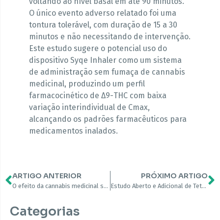
voltando ao nível basal em até 90 minutos.
O único evento adverso relatado foi uma
tontura tolerável, com duração de 15 a 30
minutos e não necessitando de intervenção.
Este estudo sugere o potencial uso do
dispositivo Syqe Inhaler como um sistema
de administração sem fumaça de cannabis
medicinal, produzindo um perfil
farmacocinético de Δ9-THC com baixa
variação interindividual de Cmax,
alcançando os padrões farmacêuticos para
medicamentos inalados.
ARTIGO ANTERIOR
PRÓXIMO ARTIGO
O efeito da cannabis medicinal sobre a dor e os resultados da qualidade de vida em casos de dor crônica: um estudo prospectivo de rótulo aberto
Estudo Aberto e Adicional de Tetra-Hidrocanabinol para Dor Crônica Não Maligna
Categorias