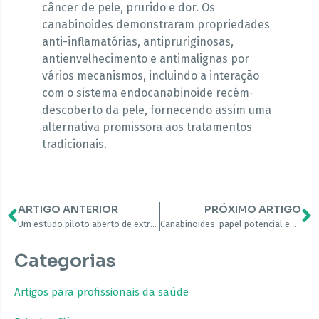
câncer de pele, prurido e dor. Os
canabinoides demonstraram propriedades
anti-inflamatórias, antipruriginosas,
antienvelhecimento e antimalignas por
vários mecanismos, incluindo a interação
com o sistema endocanabinoide recém-
descoberto da pele, fornecendo assim uma
alternativa promissora aos tratamentos
tradicionais.
ARTIGO ANTERIOR
PRÓXIMO ARTIGO
Um estudo piloto aberto de extratos à base de cannabis para disfunção da bexiga na esclerose múltipla avançada
Canabinoides: papel potencial em doenças de pele inflamatórias e neoplásicas
Categorias
Artigos para profissionais da saúde