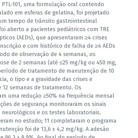
 O PTL-101, uma formulação oral contendo
lado em esferas de gelatina, foi projetado
um tempo de trânsito gastrointestinal
foi aberto a pacientes pediátricos com TRE
ticos (AEDs), que apresentaram ≥4 crises
nscrição e com histórico de falha de ≥4 AEDs
ríodo de observação de 4 semanas, os
 dose de 2 semanas (até ≤25 mg/kg ou 450 mg,
 período de tratamento de manutenção de 10
a, o tipo e a gravidade das crises e
 e 12 semanas de tratamento. Os
ram uma redução ≥50% na frequência mensal
liações de segurança monitoraram os sinais
e neurológicos e os testes laboratoriais.
creveram no estudo; 11 completaram o programa
utenção foi de 13,6 ± 4,2 mg/kg. A adesão
e 96,3 ± 9,9%. Ao final do período de