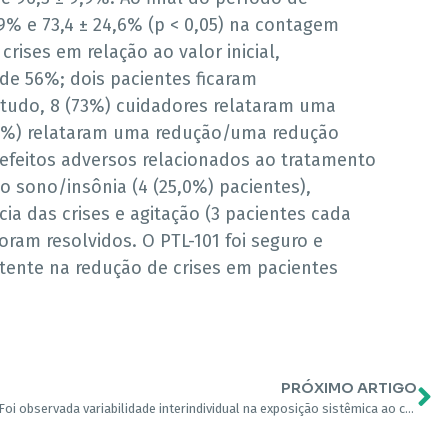
9% e 73,4 ± 24,6% (p < 0,05) na contagem
rises em relação ao valor inicial,
de 56%; dois pacientes ficaram
studo, 8 (73%) cuidadores relataram uma
2%) relataram uma redução/uma redução
s efeitos adversos relacionados ao tratamento
 sono/insônia (4 (25,0%) pacientes),
a das crises e agitação (3 pacientes cada
oram resolvidos. O PTL-101 foi seguro e
tente na redução de crises em pacientes
PRÓXIMO ARTIGO
Foi observada variabilidade interindividual na exposição sistêmica ao canabidiol após o tratamento de pacientes pediátricos com solução oral de canabidiol, mas essa variabilidade diminuiu com doses múltiplas. A administração de curto prazo foi geralmente segura e bem tolerada.