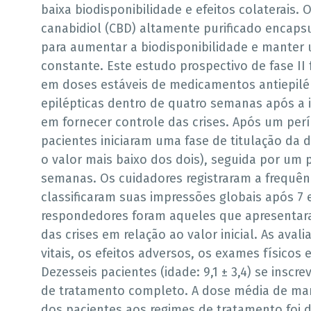
baixa biodisponibilidade e efeitos colaterais.
canabidiol (CBD) altamente purificado encapsu
para aumentar a biodisponibilidade e manter 
constante. Este estudo prospectivo de fase II 
em doses estáveis de medicamentos antiepilép
epilépticas dentro de quatro semanas após a i
em fornecer controle das crises. Após um pe
pacientes iniciaram uma fase de titulação da
o valor mais baixo dos dois), seguida por um
semanas. Os cuidadores registraram a frequênci
classificaram suas impressões globais após 7
respondedores foram aqueles que apresenta
das crises em relação ao valor inicial. As ava
vitais, os efeitos adversos, os exames físicos 
Dezesseis pacientes (idade: 9,1 ± 3,4) se ins
de tratamento completo. A dose média de man
dos pacientes aos regimes de tratamento foi d