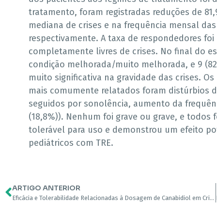
tratamento, foram registradas reduções de 81,
mediana de crises e na frequência mensal das c
respectivamente. A taxa de respondedores foi 
completamente livres de crises. No final do e
condição melhorada/muito melhorada, e 9 (8
muito significativa na gravidade das crises. O
mais comumente relatados foram distúrbios do
seguidos por sonolência, aumento da frequênci
(18,8%)). Nenhum foi grave ou grave, e todos f
tolerável para uso e demonstrou um efeito po
pediátricos com TRE.
ARTIGO ANTERIOR
Eficácia e Tolerabilidade Relacionadas à Dosagem de Canabidiol em Crianças com Encefalopatia Epiléptica Resistente ao Tratamento: Resultados Preliminares do Estudo CARE-E