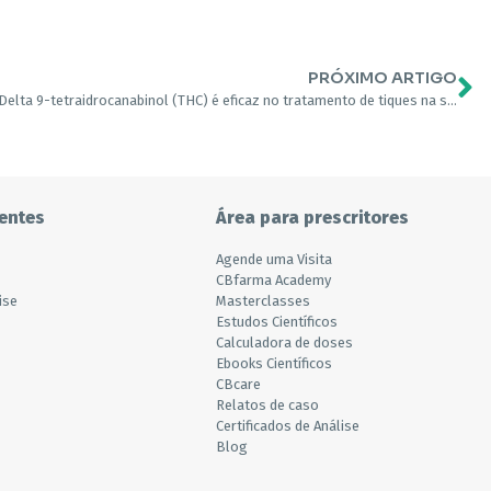
PRÓXIMO ARTIGO
Delta 9-tetraidrocanabinol (THC) é eficaz no tratamento de tiques na síndrome de Tourette: um estudo randomizado de 6 semanas
entes
Área para prescritores
Agende uma Visita
CBfarma Academy
ise
Masterclasses
Estudos Científicos
Calculadora de doses
Ebooks Científicos
CBcare
Relatos de caso
Certificados de Análise
Blog