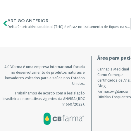
ARTIGO ANTERIOR
Delta 9-tetraidrocanabinol (THC) é eficaz no tratamento de tiques na síndrome de Tourette: um estudo randomizado de 6 semanas
Área para paci
A CBfarma é uma empresa internacional focada
Cannabis Medicinal
no desenvolvimento de produtos naturais e
Como Começar
inovadores voltados para a saúde nos Estados
Certificados de Anál
Unidos.
Blog
Farmacovigilância
Trabalhamos de acordo com a legislação
Dúvidas Frequentes
brasileira e normativas vigentes da ANVISA (RDC
n°660/2022).