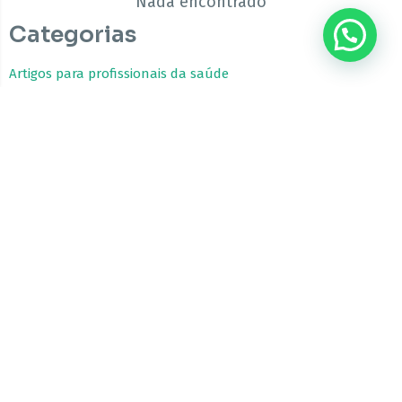
Nada encontrado
Categorias
???? Precisa de ajuda?
Artigos para profissionais da saúde
Estudos Clínicos
Fitocanabinoides
Guia da Cannabis Medicinal
Tratamentos com Cannabis
A CBfarma é uma empresa internacional focada no