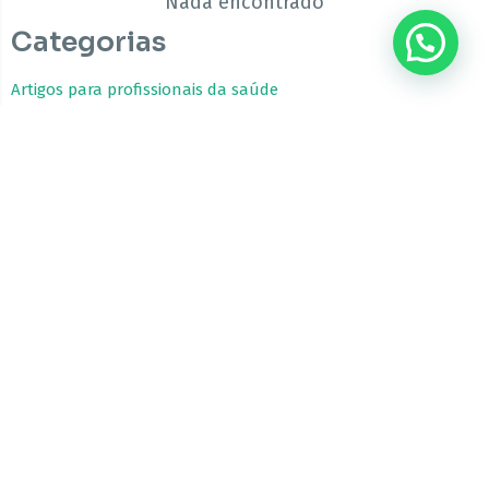
Nada encontrado
Categorias
???? Precisa de ajuda?
Artigos para profissionais da saúde
Estudos Clínicos
Fitocanabinoides
Guia da Cannabis Medicinal
Tratamentos com Cannabis
A CBfarma é uma empresa internacional focada no