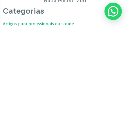
Nada encontrado
Categorias
???? Precisa de ajuda?
Artigos para profissionais da saúde
Estudos Clínicos
Fitocanabinoides
Guia da Cannabis Medicinal
Tratamentos com Cannabis
A CBfarma é uma empresa internacional focada no