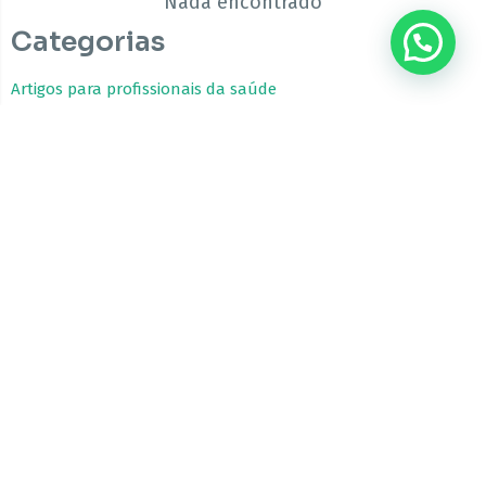
Nada encontrado
Categorias
???? Precisa de ajuda?
Artigos para profissionais da saúde
Estudos Clínicos
Fitocanabinoides
Guia da Cannabis Medicinal
Tratamentos com Cannabis
A CBfarma é uma empresa internacional focada no