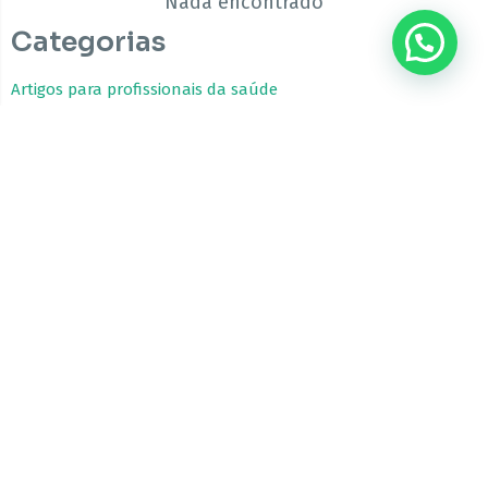
Nada encontrado
Categorias
???? Precisa de ajuda?
Artigos para profissionais da saúde
Estudos Clínicos
Fitocanabinoides
Guia da Cannabis Medicinal
Tratamentos com Cannabis
A CBfarma é uma empresa internacional focada no