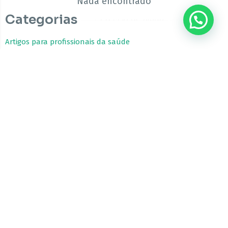
Nada encontrado
Categorias
???? Precisa de ajuda?
Artigos para profissionais da saúde
Estudos Clínicos
Fitocanabinoides
Guia da Cannabis Medicinal
Tratamentos com Cannabis
A CBfarma é uma empresa internacional focada no