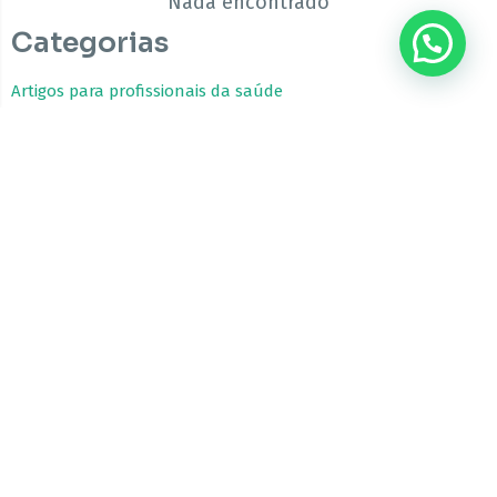
Nada encontrado
Categorias
???? Precisa de ajuda?
Artigos para profissionais da saúde
Estudos Clínicos
Fitocanabinoides
Guia da Cannabis Medicinal
Tratamentos com Cannabis
A CBfarma é uma empresa internacional focada no