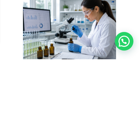
???? Precisa de ajuda?
Segurança e qualidade em produtos à base de cannabis:
como identificar produtos seguros
Saiba tudo sobre segurança e qualidade em produtos à base de
cannabis: critérios regulatórios, certificados de análise, dosagem e
orientações médicas para um tratamento seguro e eficaz. A
segurança e qualidade em produtos à base de cannabis é um dos
critérios mais importantes para que pacientes com condições
crônicas possam ...
Guia da Cannabis Medicinal
Tratamentos com Cannabis
Data de publicação: 24 de junho de 2026