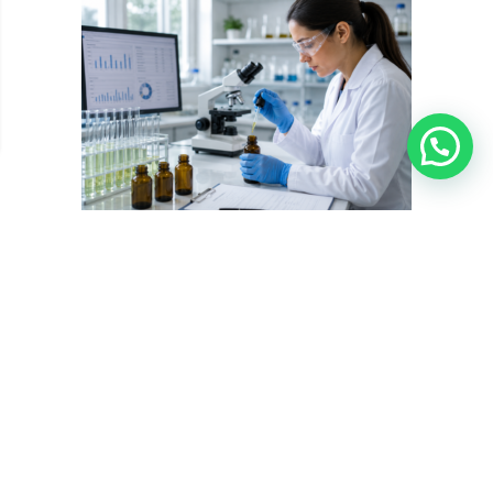
???? Precisa de ajuda?
Segurança e qualidade em produtos à base de cannabis:
como identificar produtos seguros
Saiba tudo sobre segurança e qualidade em produtos à base de
cannabis: critérios regulatórios, certificados de análise, dosagem e
orientações médicas para um tratamento seguro e eficaz. A
segurança e qualidade em produtos à base de cannabis é um dos
critérios mais importantes para que pacientes com condições
crônicas possam ...
Guia da Cannabis Medicinal
Tratamentos com Cannabis
Data de publicação: 24 de junho de 2026