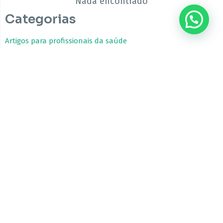
Nada encontrado
Categorias
Artigos para profissionais da saúde
Estudos Clínicos
Fitocanabinoides
Guia da Cannabis Medicinal
Tratamentos com Cannabis
A CBfarma é uma empresa internacional focada no