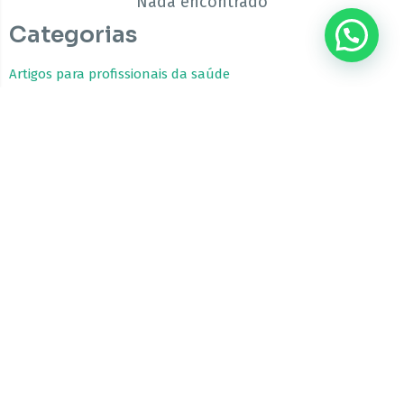
Nada encontrado
Categorias
Artigos para profissionais da saúde
Estudos Clínicos
Fitocanabinoides
Guia da Cannabis Medicinal
Tratamentos com Cannabis
A CBfarma é uma empresa internacional focada no