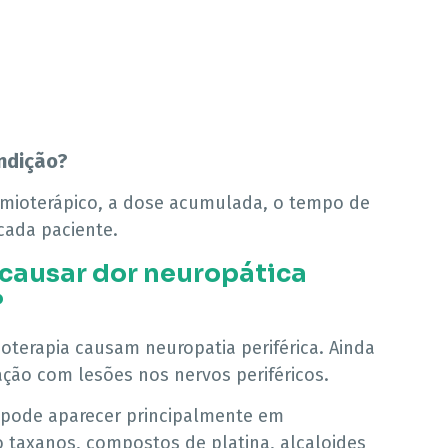
ndição?
uimioterápico, a dose acumulada, o tempo de
 cada paciente.
ausar dor neuropática
?
erapia causam neuropatia periférica. Ainda
ção com lesões nos nervos periféricos.
pode aparecer principalmente em
taxanos, compostos de platina, alcaloides