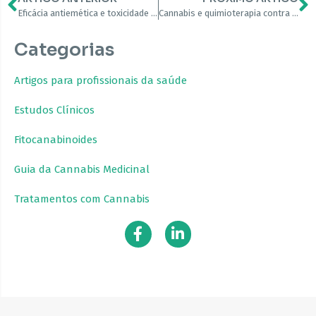
Eficácia antiemética e toxicidade da nabilona, um canabinoide sintético, na quimioterapia do câncer de pulmão
Cannabis e quimioterapia contra o câncer. Uma comparação de delta-9-THC oral e proclorperazina
Categorias
Artigos para profissionais da saúde
Estudos Clínicos
Fitocanabinoides
Guia da Cannabis Medicinal
Tratamentos com Cannabis