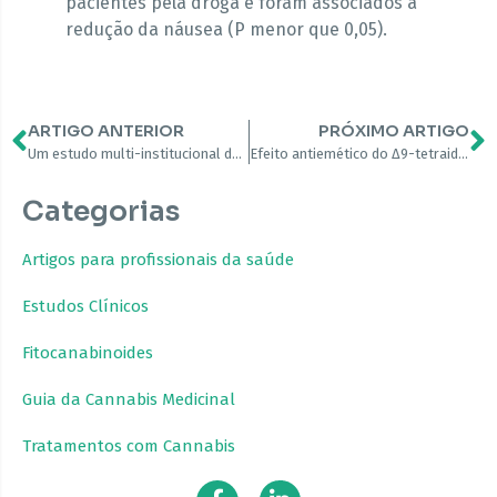
pacientes pela droga e foram associados à
redução da náusea (P menor que 0,05).
ARTIGO ANTERIOR
PRÓXIMO ARTIGO
Um estudo multi-institucional de Fase III de nabilona versus placebo em náuseas e vômitos induzidos por quimioterapia
Efeito antiemético do Δ9-tetraidrocanabinol na náusea e êmese associadas à quimioterapia em comparação com placebo e compazina
Categorias
Artigos para profissionais da saúde
Estudos Clínicos
Fitocanabinoides
Guia da Cannabis Medicinal
Tratamentos com Cannabis