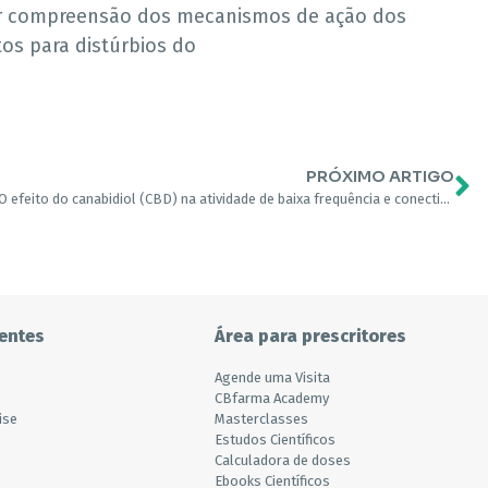
hor compreensão dos mecanismos de ação dos
os para distúrbios do
PRÓXIMO ARTIGO
O efeito do canabidiol (CBD) na atividade de baixa frequência e conectividade funcional no cérebro de adultos com e sem transtorno do espectro do autismo (TEA)
entes
Área para prescritores
Agende uma Visita
CBfarma Academy
ise
Masterclasses
Estudos Científicos
Calculadora de doses
Ebooks Científicos