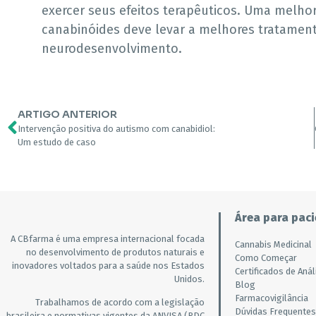
exercer seus efeitos terapêuticos. Uma mel
canabinóides deve levar a melhores tratament
neurodesenvolvimento.
ARTIGO ANTERIOR
Intervenção positiva do autismo com canabidiol:
Um estudo de caso
Área para paci
A CBfarma é uma empresa internacional focada
Cannabis Medicinal
no desenvolvimento de produtos naturais e
Como Começar
inovadores voltados para a saúde nos Estados
Certificados de Anál
Unidos.
Blog
Farmacovigilância
Trabalhamos de acordo com a legislação
Dúvidas Frequentes
brasileira e normativas vigentes da ANVISA (RDC