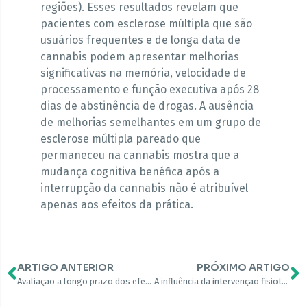
regiões). Esses resultados revelam que
pacientes com esclerose múltipla que são
usuários frequentes e de longa data de
cannabis podem apresentar melhorias
significativas na memória, velocidade de
processamento e função executiva após 28
dias de abstinência de drogas. A ausência
de melhorias semelhantes em um grupo de
esclerose múltipla pareado que
permaneceu na cannabis mostra que a
mudança cognitiva benéfica após a
interrupção da cannabis não é atribuível
apenas aos efeitos da prática.
ARTIGO ANTERIOR
PRÓXIMO ARTIGO
Avaliação a longo prazo dos efeitos cognitivos dos nabiximols em pacientes com esclerose múltipla: um estudo piloto
A influência da intervenção fisioterapêutica em pacientes com espasticidade relacionada à esclerose múltipla tratados com nabiximols (THC:CBD spray bucal)