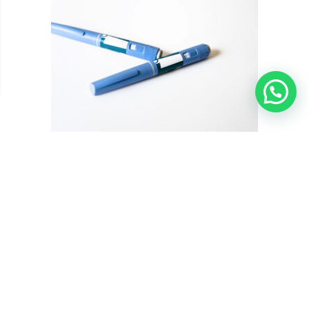
???? Precisa de ajuda?
Canetas Emagrecedoras: Como Funcionam e o Papel do
THCV no Emagrecimento
Saiba como funcionam as canetas emagrecedoras, por que elas se
tornaram referência no tratamento da obesidade e o que a ciência
já investiga sobre o THCV como possível adjuvante metabólico.
Introdução As chamadas “canetas emagrecedoras” transformaram
o tratamento da obesidade nos últimos anos. Medicamentos como
semaglutida e liraglutida passaram a ...
Fitocanabinoides
Tratamentos com Cannabis
Data de publicação: 22 de maio de 2026