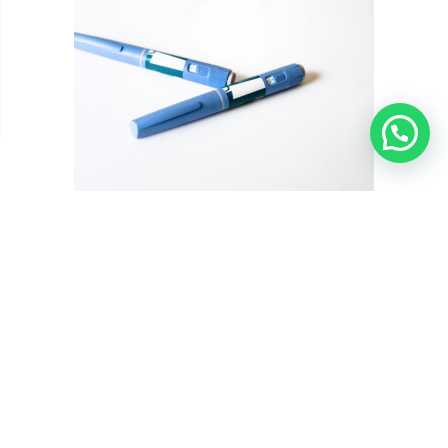
???? Precisa de ajuda?
Canetas Emagrecedoras: Como Funcionam e o Papel do
THCV no Emagrecimento
Saiba como funcionam as canetas emagrecedoras, por que elas se
tornaram referência no tratamento da obesidade e o que a ciência
já investiga sobre o THCV como possível adjuvante metabólico.
Introdução As chamadas “canetas emagrecedoras” transformaram
o tratamento da obesidade nos últimos anos. Medicamentos como
semaglutida e liraglutida passaram a ...
Fitocanabinoides
Tratamentos com Cannabis
Data de publicação: 22 de maio de 2026