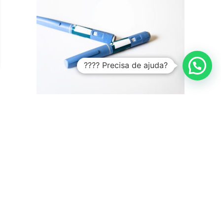
???? Precisa de ajuda?
Canetas Emagrecedoras: Como Funcionam e o Papel do
THCV no Emagrecimento
Saiba como funcionam as canetas emagrecedoras, por que elas se
tornaram referência no tratamento da obesidade e o que a ciência
já investiga sobre o THCV como possível adjuvante metabólico.
Introdução As chamadas “canetas emagrecedoras” transformaram
o tratamento da obesidade nos últimos anos. Medicamentos como
semaglutida e liraglutida passaram a ...
Fitocanabinoides
Tratamentos com Cannabis
Data de publicação: 22 de maio de 2026