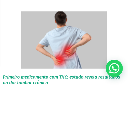
???? Precisa de ajuda?
Primeiro medicamento com THC: estudo revela resultados
na dor lombar crônica
A medicina canabinoide acaba de alcançar um importante marco
científico e regulatório. O primeiro medicamento com THC
registrado no mundo, o VER-01, recebeu aprovação na Alemanha
para o tratamento da dor lombar crônica. O medicamento consiste
em um extrato full spectrum padronizado de Cannabis sativa com
predominância de THC. Além ...
Fitocanabinoides
Artigos para profissionais da saúde