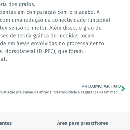
ria dos grafos.
acientes em comparação com o placebo. A
a com uma redução na conectividade funcional
rtex sensório-motor. Além disso, o grau de
ises de teoria gráfica de medidas locais
ede em áreas envolvidas no processamento
al dorsolateral (DLPFC), que foram
al.
PRÓXIMO ARTIGO
Avaliação preliminar da eficácia, tolerabilidade e segurança de um medicamento à base de cannabis (Sativex) no tratamento da dor causada pela artrite reumatoide.
entes
Área para prescritores