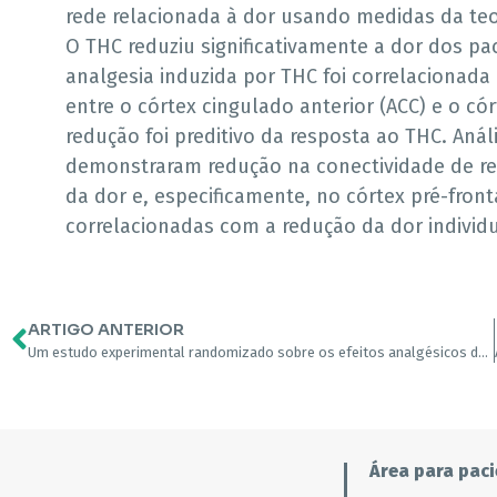
rede relacionada à dor usando medidas da teo
O THC reduziu significativamente a dor dos p
analgesia induzida por THC foi correlacionad
entre o córtex cingulado anterior (ACC) e o có
redução foi preditivo da resposta ao THC. Anál
demonstraram redução na conectividade de r
da dor e, especificamente, no córtex pré-front
correlacionadas com a redução da dor individu
ARTIGO ANTERIOR
Um estudo experimental randomizado sobre os efeitos analgésicos da cannabis de grau farmacêutico em pacientes com dor crônica e fibromialgia.
Área para paci