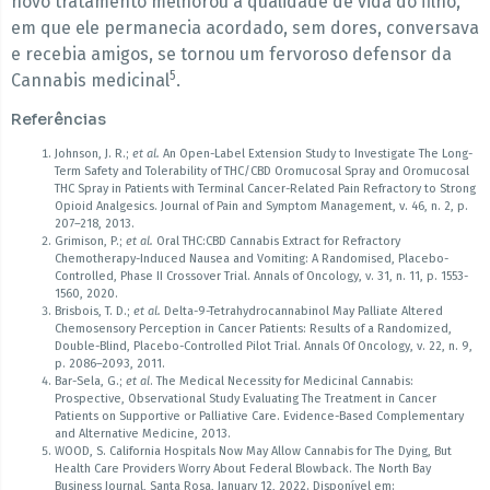
novo tratamento melhorou a qualidade de vida do filho,
em que ele permanecia acordado, sem dores, conversava
e recebia amigos, se tornou um fervoroso defensor da
5
Cannabis medicinal
.
Referências
Johnson, J. R.;
et al.
An Open-Label Extension Study to Investigate The Long-
Term Safety and Tolerability of THC/CBD Oromucosal Spray and Oromucosal
THC Spray in Patients with Terminal Cancer-Related Pain Refractory to Strong
Opioid Analgesics. Journal of Pain and Symptom Management, v. 46, n. 2, p.
207–218, 2013.
Grimison, P.;
et al.
Oral THC:CBD Cannabis Extract for Refractory
Chemotherapy-Induced Nausea and Vomiting: A Randomised, Placebo-
Controlled, Phase II Crossover Trial. Annals of Oncology, v. 31, n. 11, p. 1553-
1560, 2020.
Brisbois, T. D.;
et al.
Delta-9-Tetrahydrocannabinol May Palliate Altered
Chemosensory Perception in Cancer Patients: Results of a Randomized,
Double-Blind, Placebo-Controlled Pilot Trial. Annals Of Oncology, v. 22, n. 9,
p. 2086–2093, 2011.
Bar-Sela, G.;
et al
. The Medical Necessity for Medicinal Cannabis:
Prospective, Observational Study Evaluating The Treatment in Cancer
Patients on Supportive or Palliative Care. Evidence-Based Complementary
and Alternative Medicine, 2013.
WOOD, S. California Hospitals Now May Allow Cannabis for The Dying, But
Health Care Providers Worry About Federal Blowback. The North Bay
Business Journal, Santa Rosa, January 12, 2022. Disponível em: