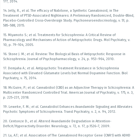
177, 2014.
14. Jetly, R.,
et al.
The efficacy of Nabilone, a Synthetic Cannabinoid, in The
Treatment of PTSD-Associated Nightmares: A Preliminary Randomized, Double-Blind,
Placebo-Controlled Cross-Overdesign Study. Psychoneuroendocrinology, v. 51, p.
585–588, 2015.
15. Miyamoto S.;
et al.
Treatments for Schizophrenia: A Critical Review of
Pharmacology and Mechanisms of Action of Antipsychotic Drugs. Mol Psychiatry, v.
10, p. 79–104, 2005.
16. Stone J. M.;
et al.
Review: The Biological Basis of Antipsychotic Response in
Schizophrenia. Journal of Psychopharmacology, v. 24, p. 953–964, 2010.
17. Demjaha A.;
et al.
Antipsychotic Treatment Resistance in Schizophrenia
Associated with Elevated Glutamate Levels but Normal Dopamine Function. Biol
Psychiatry, v. 75, 2014.
18. McGuire, P.;
et al.
Cannabidiol (CBD) as an Adjunctive Therapy in Schizophrenia: A
Multicenter Randomized Controlled Trial. American Journal of Psychiatry, v. 175, n. 3,
p. 225–231, 2018.
19. Leweke, F. M.;
et al.
Cannabidiol Enhances Anandamide Signaling and Alleviates
Psychotic Symptoms of Schizophrenia. Transl Psychiatry, v. 2, n. 94, 2012.
20. Centonze D.,
et al
. Altered Anandamide Degradation in Attention-
Deficit/Hyperactivity Disorder. Neurology, v. 72, n. 17, p.1526–7, 2009.
21. Lu, A.T.;
et al
. Association of The Cannabinoid Receptor Gene (CNR1) with ADHD