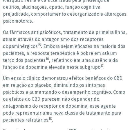
A esquizofrenia é caracterizada pela presença de
delírios, alucinações, apatia, função cognitiva
prejudicada, comportamento desorganizado e alterações
psicomotoras.
Os fármacos antipsicóticos, tratamento de primeira linha,
atuam através do antagonismo dos receptores
15
dopaminérgicos
. Embora sejam eficazes na maioria dos
pacientes, a resposta terapêutica é pobre em até um
16
terço dos pacientes
, refletindo em uma ausência da
17
função da dopamina elevada neste subgrupo
.
Um ensaio clínico demonstrou efeitos benéficos do CBD
em relação ao placebo, diminuindo os sintomas
psicóticos e aumentando o desempenho cognitivo. Como
os efeitos do CBD parecem não depender do
antagonismo do receptor de dopamina, esse agente
pode representar uma nova classe de tratamento para
18
pacientes refratários
.