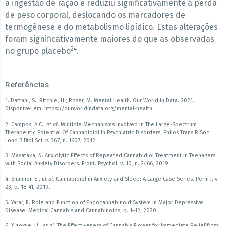
a ingestão de ração e reduziu significativamente a perda
de peso corporal, deslocando os marcadores de
termogênese e do metabolismo lipídico. Estas alterações
foram significativamente maiores do que as observadas
24
no grupo placebo
.
Referências
1. Dattani, S.; Ritchie, H.; Roser, M. Mental Health. Our World in Data. 2021.
Disponível em: https://ourworldindata.org/mental-health
2. Campos, A.C.,
et al.
Multiple Mechanisms Involved In The Large-Spectrum
Therapeutic Potential Of Cannabidiol In Psychiatric Disorders. Philos Trans R Soc
Lond B Biol Sci. v. 367, n. 1607, 2012.
3. Masataka, N. Anxiolytic Effects of Repeated Cannabidiol Treatment in Teenagers
with Social Anxiety Disorders. Front. Psychol. v. 10, n. 2466, 2019.
4. Shannon S.,
et al
. Cannabidiol in Anxiety and Sleep: A Large Case Series. Perm J, v.
23, p. 18-41, 2019.
5. Yarar, E. Role and Function of Endocannabinoid System in Major Depressive
Disease. Medical Cannabis and Cannabinoids, p. 1–12, 2020.
6. Xiaoxue, Li.,
et al
. The Effectiveness of Cannabis Flower for Immediate Relief from