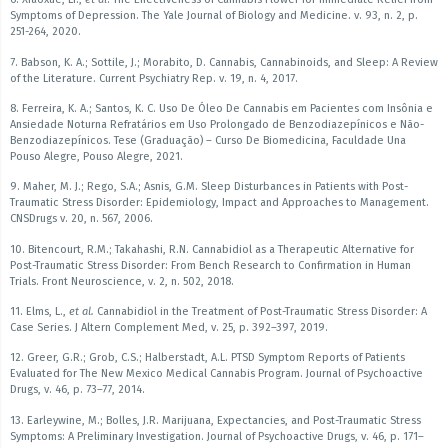
Symptoms of Depression. The Yale Journal of Biology and Medicine. v. 93, n. 2, p.
251-264, 2020.
7. Babson, K. A.; Sottile, J.; Morabito, D. Cannabis, Cannabinoids, and Sleep: A Review
of the Literature. Current Psychiatry Rep. v. 19, n. 4, 2017.
8. Ferreira, K. A.; Santos, K. C. Uso De Óleo De Cannabis em Pacientes com Insônia e
Ansiedade Noturna Refratários em Uso Prolongado de Benzodiazepínicos e Não-
Benzodiazepínicos. Tese (Graduação) – Curso De Biomedicina, Faculdade Una
Pouso Alegre, Pouso Alegre, 2021.
9. Maher, M. J.; Rego, S.A.; Asnis, G.M. Sleep Disturbances in Patients with Post-
Traumatic Stress Disorder: Epidemiology, Impact and Approaches to Management.
CNSDrugs v. 20, n. 567, 2006.
10. Bitencourt, R.M.; Takahashi, R.N. Cannabidiol as a Therapeutic Alternative for
Post-Traumatic Stress Disorder: From Bench Research to Confirmation in Human
Trials. Front Neuroscience, v. 2, n. 502, 2018.
11. Elms, L.,
et al.
Cannabidiol in the Treatment of Post-Traumatic Stress Disorder: A
Case Series. J Altern Complement Med, v. 25, p. 392–397, 2019.
12. Greer, G.R.; Grob, C.S.; Halberstadt, A.L. PTSD Symptom Reports of Patients
Evaluated for The New Mexico Medical Cannabis Program. Journal of Psychoactive
Drugs, v. 46, p. 73–77, 2014.
13. Earleywine, M.; Bolles, J.R. Marijuana, Expectancies, and Post-Traumatic Stress
Symptoms: A Preliminary Investigation. Journal of Psychoactive Drugs, v. 46, p. 171–