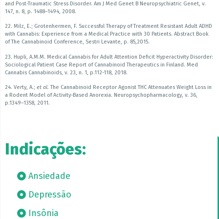
and Post-Traumatic Stress Disorder. Am J Med Genet B Neuropsychiatric Genet, v.
147, n. 8, p. 1488–1494, 2008.
22. Milz, E.; Grotenhermen, F. Successful Therapy of Treatment Resistant Adult ADHD
with Cannabis: Experience from a Medical Practice with 30 Patients. Abstract Book
of The Cannabinoid Conference, Sestri Levante, p. 85,2015.
23. Hupli, A.M.M. Medical Cannabis for Adult Attention Deficit Hyperactivity Disorder:
Sociological Patient Case Report of Cannabinoid Therapeutics in Finland. Med
Cannabis Cannabinoids, v. 23, n. 1, p.112-118, 2018.
24. Verty, A.;
et al.
The Cannabinoid Receptor Agonist THC Attenuates Weight Loss in
a Rodent Model of Activity-Based Anorexia. Neuropsychopharmacology, v. 36,
p.1349–1358, 2011.
Indicações:
Ansiedade
Depressão
Insônia