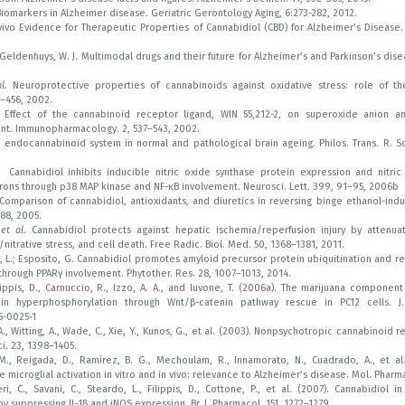
iomarkers in Alzheimer disease. Geriatric Gerontology Aging, 6:273-282, 2012.
n vivo Evidence for Therapeutic Properties of Cannabidiol (CBD) for Alzheimer’s Disease.
; Geldenhuys, W. J. Multimodal drugs and their future for Alzheimer’s and Parkinson’s dise
l.
Neuroprotective properties of cannabinoids against oxidative stress: role of th
–456, 2002.
. Effect of the cannabinoid receptor ligand, WIN 55,212-2, on superoxide anion 
Int. Immunopharmacology. 2, 537–543, 2002.
e endocannabinoid system in normal and pathological brain ageing. Philos. Trans. R. Soc
Cannabidiol inhibits inducible nitric oxide synthase protein expression and nitric
rons through p38 MAP kinase and NF-κB involvement. Neurosci. Lett. 399, 91–95, 2006b
omparison of cannabidiol, antioxidants, and diuretics in reversing binge ethanol-indu
788, 2005.
,
et al
. Cannabidiol protects against hepatic ischemia/reperfusion injury by attenua
nitrative stress, and cell death. Free Radic. Biol. Med. 50, 1368–1381, 2011.
o, L.; Esposito, G. Cannabidiol promotes amyloid precursor protein ubiquitination and r
 through PPARγ involvement. Phytother. Res. 28, 1007–1013, 2014.
lippis, D., Carnuccio, R., Izzo, A. A., and Iuvone, T. (2006a). The marijuana component
in hyperphosphorylation through Wnt/β-catenin pathway rescue in PC12 cells. J
5-0025-1
, A., Witting, A., Wade, C., Xie, Y., Kunos, G., et al. (2003). Nonpsychotropic cannabinoid 
ci. 23, 1398–1405.
M., Reigada, D., Ramírez, B. G., Mechoulam, R., Innamorato, N., Cuadrado, A., et al
microglial activation in vitro and in vivo: relevance to Alzheimer’s disease. Mol. Pharm
ri, C., Savani, C., Steardo, L., Filippis, D., Cottone, P., et al. (2007). Cannabidiol 
 suppressing IL-1β and iNOS expression. Br. J. Pharmacol. 151, 1272–1279.