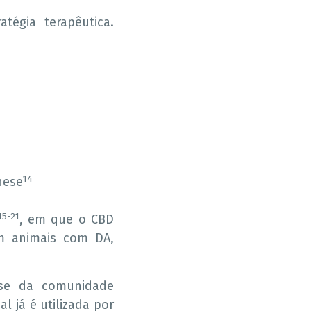
tégia terapêutica.
14
nese
15-21
, em que o CBD
em animais com DA,
sse da comunidade
l já é utilizada por