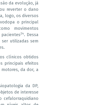
são da evolução, já
ou reverter o dano
, logo, os diversos
vodopa o principal
 como movimentos
24
 pacientes
. Dessa
ser utilizadas sem
es.
os clínicos obtidos
 principais efeitos
 motores, da dor, a
iopatologia da DP,
bjetos de interesse
o cefalorraquidiano
am níveis altos de