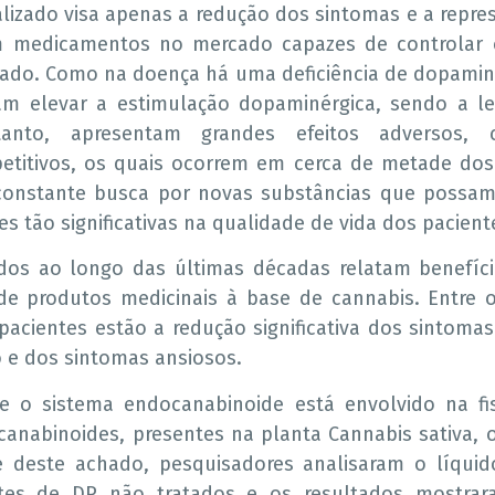
lizado visa apenas a redução dos sintomas e a repres
m medicamentos no mercado capazes de controlar 
ado. Como na doença há uma deficiência de dopamina
am elevar a estimulação dopaminérgica, sendo a le
etanto, apresentam grandes efeitos adversos,
epetitivos, os quais ocorrem em cerca de metade dos
onstante busca por novas substâncias que possam 
es tão significativas na qualidade de vida dos pacient
dos ao longo das últimas décadas relatam benefíci
e produtos medicinais à base de cannabis. Entre os
pacientes estão a redução significativa dos sintomas
 e dos sintomas ansiosos.
e o sistema endocanabinoide está envolvido na fis
canabinoides, presentes na planta Cannabis sativa, o
te deste achado, pesquisadores analisaram o líquid
ntes de DP não tratados e os resultados mostrar