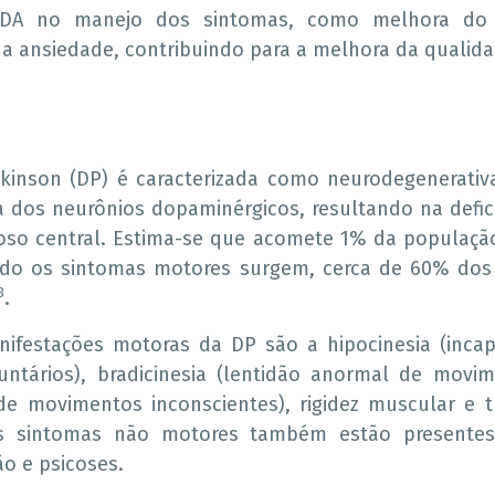
 DA no manejo dos sintomas, como melhora do 
da ansiedade, contribuindo para a melhora da qualida
kinson (DP) é caracterizada como neurodegenerativ
a dos neurônios dopaminérgicos, resultando na defi
oso central. Estima-se que acomete 1% da populaçã
do os sintomas motores surgem, cerca de 60% dos 
3
.
nifestações motoras da DP são a hipocinesia (incap
ntários), bradicinesia (lentidão anormal de movim
 de movimentos inconscientes), rigidez muscular e
s sintomas não motores também estão presentes
ão e psicoses.