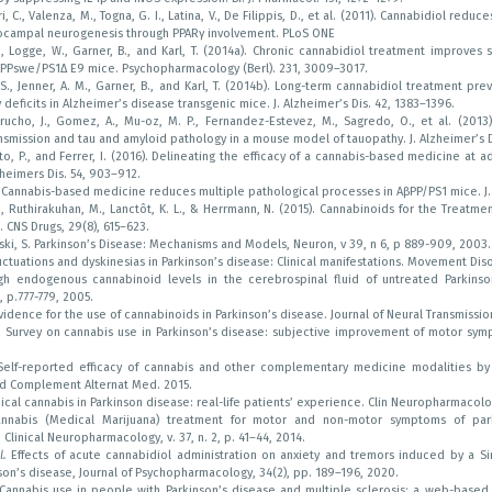
i, C., Valenza, M., Togna, G. I., Latina, V., De Filippis, D., et al. (2011). Cannabidiol re
campal neurogenesis through PPARγ involvement. PLoS ONE
K., Logge, W., Garner, B., and Karl, T. (2014a). Chronic cannabidiol treatment improves 
APPswe/PS1Δ E9 mice. Psychopharmacology (Berl). 231, 3009–3017.
. S., Jenner, A. M., Garner, B., and Karl, T. (2014b). Long-term cannabidiol treatment p
eficits in Alzheimer’s disease transgenic mice. J. Alzheimer’s Dis. 42, 1383–1396.
erucho, J., Gomez, A., Mu-oz, M. P., Fernandez-Estevez, M., Sagredo, O., et al. (201
mission and tau and amyloid pathology in a mouse model of tauopathy. J. Alzheimer’s Di
ito, P., and Ferrer, I. (2016). Delineating the efficacy of a cannabis-based medicine at
zheimers Dis. 54, 903–912.
 Cannabis-based medicine reduces multiple pathological processes in AβPP/PS1 mice. J. 
 A., Ruthirakuhan, M., Lanctôt, K. L., & Herrmann, N. (2015). Cannabinoids for the Treatme
 CNS Drugs, 29(8), 615–623.
ski, S. Parkinson’s Disease: Mechanisms and Models, Neuron, v 39, n 6, p 889-909, 2003.
luctuations and dyskinesias in Parkinson’s disease: Clinical manifestations. Movement Diso
h endogenous cannabinoid levels in the cerebrospinal fluid of untreated Parkinson
5, p.777-779, 2005.
Evidence for the use of cannabinoids in Parkinson’s disease. Journal of Neural Transmissio
.
Survey on cannabis use in Parkinson’s disease: subjective improvement of motor symp
Self-reported efficacy of cannabis and other complementary medicine modalities by 
ed Complement Alternat Med. 2015.
cal cannabis in Parkinson disease: real-life patients’ experience. Clin Neuropharmacolog
annabis (Medical Marijuana) treatment for motor and non-motor symptoms of par
 Clinical Neuropharmacology, v. 37, n. 2, p. 41–44, 2014.
l.
Effects of acute cannabidiol administration on anxiety and tremors induced by a Si
nson’s disease, Journal of Psychopharmacology, 34(2), pp. 189–196, 2020.
 Cannabis use in people with Parkinson’s disease and multiple sclerosis: a web-based