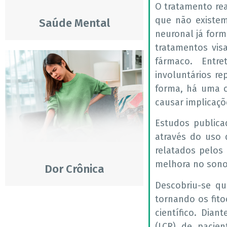
O tratamento rea
que não existe
Saúde Mental
neuronal já form
tratamentos vis
fármaco. Entr
involuntários r
forma, há uma c
causar implicaçõ
Estudos publica
através do uso d
relatados pelos 
melhora no sono
Dor Crônica
Descobriu-se qu
tornando os fito
científico. Dian
(LCR) de pacie