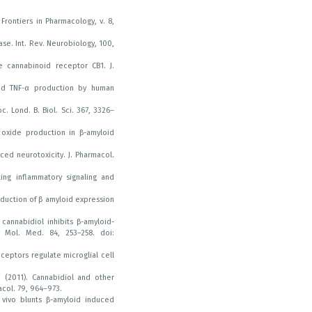
 Frontiers in Pharmacology, v. 8,
ase. Int. Rev. Neurobiology, 100,
e cannabinoid receptor CB1. J.
and TNF-α production by human
. Lond. B. Biol. Sci. 367, 3326–
 oxide production in β-amyloid
ced neurotoxicity. J. Pharmacol.
ting inflammatory signaling and
eduction of β amyloid expression
 cannabidiol inhibits β-amyloid-
. Mol. Med. 84, 253–258. doi:
receptors regulate microglial cell
. (2011). Cannabidiol and other
acol. 79, 964–973.
in vivo blunts β-amyloid induced