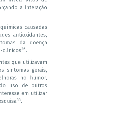
rçando a interação
oquímicas causadas
des antioxidantes,
sintomas da doença
26
-clínicos
.
ntes que utilizavam
s sintomas gerais,
melhoras no humor,
do uso de outros
nteresse em utilizar
33
esquisa
.