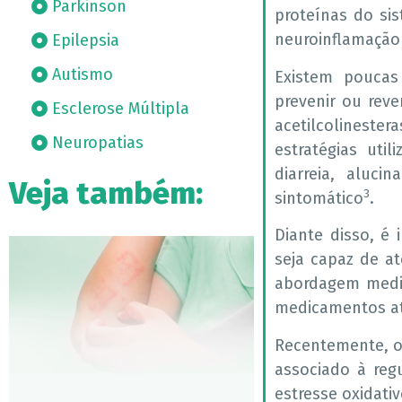
Parkinson
proteínas do si
neuroinflamação 
Epilepsia
Autismo
Existem poucas
prevenir ou reve
Esclerose Múltipla
acetilcolineste
Neuropatias
estratégias uti
diarreia, aluci
Veja também:
3
sintomático
.
Diante disso, 
seja capaz de a
abordagem medic
medicamentos a
Recentemente, o
associado à reg
estresse oxidati