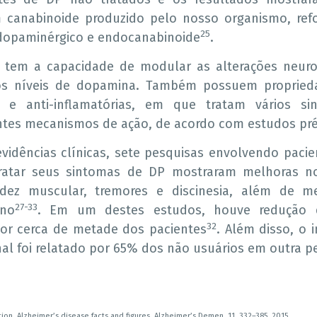
canabinoide produzido pelo nosso organismo, refo
25
 dopaminérgico e endocanabinoide
.
 tem a capacidade de modular as alterações neur
os níveis de dopamina. Também possuem proprieda
cas e anti-inflamatórias, em que tratam vários 
entes mecanismos de ação, de acordo com estudos pré
evidências clínicas, sete pesquisas envolvendo pacie
ratar seus sintomas de DP mostraram melhoras no
igidez muscular, tremores e discinesia, além de 
27-33
ono
. Em um destes estudos, houve redução 
32
r cerca de metade dos pacientes
. Além disso, o i
al foi relatado por 65% dos não usuários em outra p
ion. Alzheimer’s disease facts and figures. Alzheimer’s Demen. 11, 332–385, 2015.