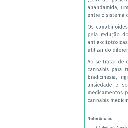
anandamida, um 
entre o sistema
Os canabinoides
pela redução d
antiexcitotóxi
utilizando difer
Ao se tratar de 
cannabis para t
bradicinesia, r
ansiedade e s
medicamentos po
cannabis medicin
Referências
Alzheimer’s Associat