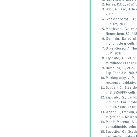
Torres, K.C.L.,
et al.
B
Watt, G.; Karl, T. I
2017.
Van der Schyf, C. J.
107–125, 2011.
Marsicano, G.;
et a
Neurochem. 80, 448
Germain, N.;
et al
mononuclear cells. 
Bilkei-Gorzo, A. Th
3341, 2012.
Esposito, G.;
et al.
stimulated PC12 neu
Hamelink, C.,
et al.
C
Exp. Ther. 314, 780–
Mukhopadhyay, P.
response, oxidative/
Scuderi, C.; Steard
in SHSY5YAPP+ cells
Esposito, G., De Fi
induced tau prote
10.1007/s00109-00
Walter, L., Franklin
migration. J. Neuros
Martín-Moreno, A. 
cannabinoids reduce 
Esposito, G., Scude
neuroinflammation by