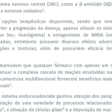
stema nervoso central (SNC), como a β-amilóide (Aβ
2
e estresse oxidativo
.
 opções terapêuticas disponíveis, sendo que n
rter a progressão da doença, apenas aliviam os sint
rase (ex.: rivastigmina) e antagonistas de NMDA (
lizadas, entretanto possuem diversos efeitos adve
nações e tonturas, além de possuírem eficácia li
é improvável que qualquer fármaco com apenas um
tenuar a complexa cascata de reações envolvidas n
amentosa multifuncional fornecerá benefícios mai
4
tuais
.
 sistema endocanabinoide ganhou atenção dos pesqu
ulação de uma variedade de processos relacionados
5
6
vo
, a ativação de células gliais
e a depuração de ma