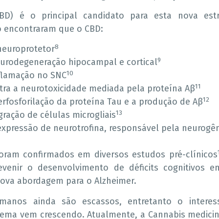
BD) é o principal candidato para esta nova estra
ro encontraram que o CBD:
8
neuroprotetor
9
eurodegeneração hipocampal e cortical
10
nflamação no SNC
11
tra a neurotoxicidade mediada pela proteína Aβ
12
erfosforilação da proteína Tau e a produção de Aβ
13
ração de células microgliais
xpressão de neurotrofina, responsável pela neurogê
oram confirmados em diversos estudos pré-clínicos
evenir o desenvolvimento de déficits cognitivos 
ova abordagem para o Alzheimer.
anos ainda são escassos, entretanto o intere
 tema vem crescendo. Atualmente, a Cannabis medicina