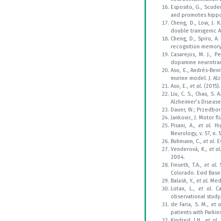
Esposito, G., Scuder
and promotes hippo
Cheng, D., Low, J. 
double transgenic 
Cheng, D., Spiro, A
recognition memory d
Casarejos, M. J., P
dopamine neurotrans
Aso, E., Andrés-Ben
murine model. J. Al
Aso, E.,
et al.
(2015).
Liu, C. S., Chau, S.
Alzheimer’s Disease.
Dauer, W.; Przedbor
Jankovic, J. Motor f
Pisani, A.,
et al.
Hig
Neurology, v. 57, n. 
Buhmann, C.,
et al
. 
Venderová, K.,
et al
2004.
Finseth, T.A.,
et al.
Colorado. Evid Bas
Balash, Y.,
et al.
Medi
Lotan, L.,
et al
. C
observational study.
de Faria, S. M.,
et a
patients with Parki
Kindred, J.H.,
et al
.