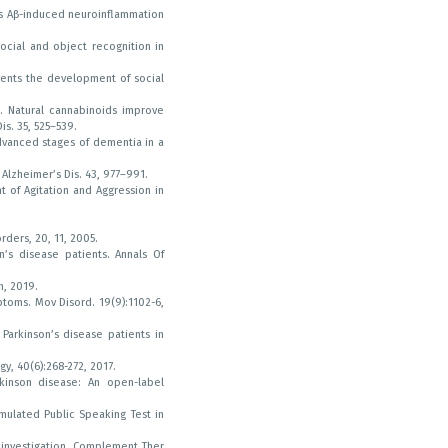
duces Aβ-induced neuroinflammation
social and object recognition in
revents the development of social
3). Natural cannabinoids improve
s. 35, 525–539.
 advanced stages of dementia in a
Alzheimer’s Dis. 43, 977–991.
nt of Agitation and Aggression in
rders, 20, 11, 2005.
’s disease patients. Annals Of
n, 2019.
toms. Mov Disord. 19(9):1102-6,
Parkinson’s disease patients in
y, 40(6):268-272, 2017.
kinson disease: An open-label
mulated Public Speaking Test in
 investigation. Complement Ther