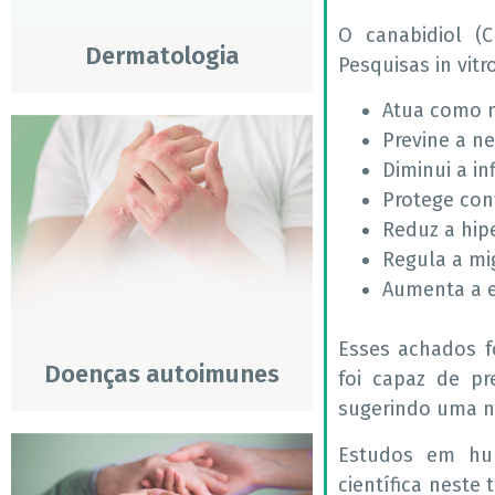
O canabidiol (C
Dermatologia
Pesquisas in vit
Atua como 
Previne a n
Diminui a i
Protege con
Reduz a hip
Regula a mig
Aumenta a e
Esses achados f
Doenças autoimunes
foi capaz de pr
sugerindo uma n
Estudos em hum
científica neste