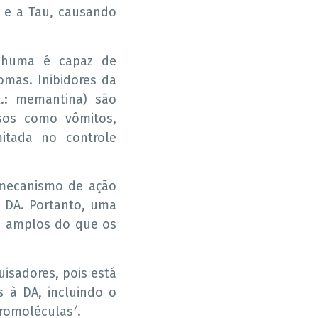
) e a Tau, causando
enhuma é capaz de
omas. Inibidores da
ex.: memantina) são
rsos como vômitos,
mitada no controle
 mecanismo de ação
a DA. Portanto, uma
s amplos do que os
isadores, pois está
 à DA, incluindo o
7
cromoléculas
.